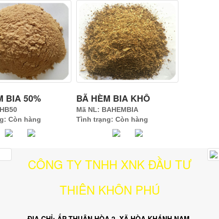
 BIA 50%
BÃ HÈM BIA KHÔ
BHB50
Mã NL: BAHEMBIA
ng: Còn hàng
Tình trạng: Còn hàng
CÔNG TY TNHH XNK ĐẦU TƯ
THIÊN KHÔN PHÚ
ĐỊA CHỈ: ẤP THUẬN HÒA 2, XÃ HÒA KHÁNH NAM,