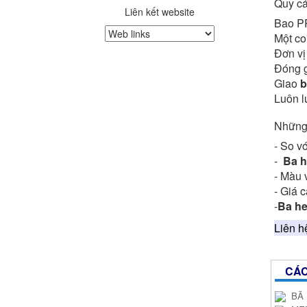
Quy cá
Liên kết website
Bao PP
Một co
Đơn vị
Đóng g
Giao
b
Luôn l
Những
- So v
-
Ba h
- Màu 
- Giá c
-
Ba he
Liên h
CÁC
BÃ 