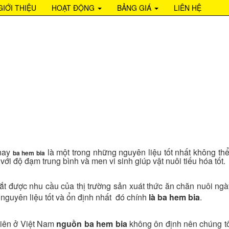
682668
GIỚI THIỆU
HOẠT ĐỘNG
BẢNG GIÁ
LIÊN HỆ
HÈM BIA DẠNG BỘT
nay
là một trong những nguyên liệu tốt nhất không thể
ba hem bia
với độ đạm trung bình và men vi sinh giúp vật nuôi tiếu hóa tốt.
t được nhu cầu của thị trường sản xuát thức ăn chăn nuôi ngà
nguyên liệu tốt và ổn định nhất đó chính
là ba hem bia
.
iên ở Việt Nam
nguồn ba hem bia
không ôn định nên chúng tôi