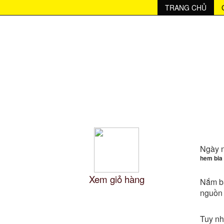
037368266803736826680373682668037368266803736826680373
TRANG CHỦ
GIỎ HÀNG
BÃ 
Ngày 
hem bia
Xem giỏ hàng
Nắm bắ
nguồn 
DANH MỤC NGUYÊN LIỆU
Tuy nh