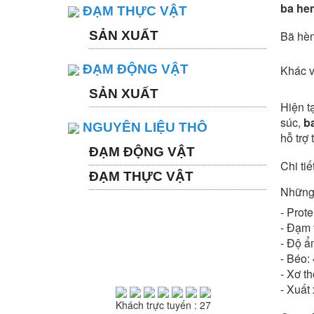
ba he
ĐẠM THỰC VẬT
SẢN XUẤT
Bã hèm
ĐẠM ĐỘNG VẬT
Khác 
SẢN XUẤT
Hiện t
súc,
b
NGUYÊN LIỆU THÔ
hỗ trợ 
ĐẠM ĐỘNG VẬT
Chi ti
ĐẠM THỰC VẬT
Những c
- Prot
- Đạm 
- Độ ẩ
- Béo:
THỐNG KÊ TRUY CẬP
- Xơ t
- Xuất
Khách trực tuyến : 27