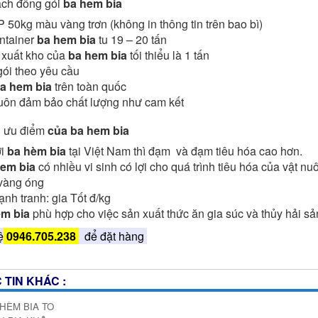
ch đông gói
ba hem bia
 50kg màu vàng trơn (không in thông tin trên bao bì)
ntainer
ba hem bia
tu 19 – 20 tấn
 xuất kho của
ba hem bia
tối thiểu là 1 tấn
ói theo yêu cầu
a hem bia
trên toàn quốc
uôn đảm bảo chất lượng như cam kết
 ưu điểm
của ba hem bia
ới
ba hèm bia
tại Việt Nam thì đạm và đạm tiêu hóa cao hơn.
em bia
có nhiều vi sinh có lợi cho quá trình tiêu hóa của vật nuô
vàng óng
ạnh tranh: gia Tốt đ/kg
m bia
phù hợp cho việc sản xuất thức ăn gia súc và thủy hải sả
ệ
0946.705.238
để đặt hàng
 TIN KHÁC :
HÈM BIA TO