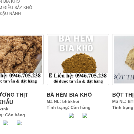
N BIA KHÔ
M ĐIỀU SẤY KHÔ
 ĐẬU NÀNH
N PHẨM CÓ SỐ LƯỢNG LỚN & ỔN ĐỊNH
ƯƠNG THỊT
BÃ HÈM BIA KHÔ
BỘT TH
KHẨU
Mã NL: bhbkhoi
Mã NL: B
Tình trạng: Còn hàng
Tình trạn
xtnk
ng: Còn hàng