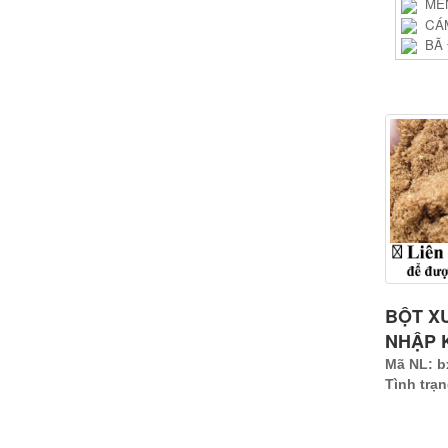
ME
CÁ
BÃ
SẢ
BỘT X
NHẬP 
Mã NL: b
Tình trạ