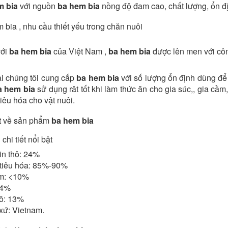
m bia
với nguồn
ba hem bia
nồng độ đam cao, chất lượng, ổn địn
 bia , nhu cầu thiết yếu trong chăn nuôi
với
ba hem bia
của Việt Nam ,
ba hem bia
được lên men với côn
ại chúng tôi cung cấp
ba hem bia
với số lượng ổn định dùng để
a hem bia
sử dụng rât tốt khi làm thức ăn cho gia súc,, gia cầm
tiêu hóa cho vật nuôi.
ết về sản phẩm
ba hem bia
hi tiết nổi bật
ein thô: 24%
tiêu hóa: 85%-90%
m: <10%
 4%
hô: 13%
 xứ: Vietnam.