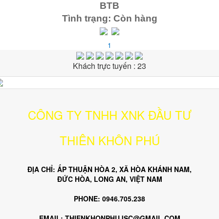
BTB
Tình trạng: Còn hàng
1
Khách trực tuyến : 23
CÔNG TY TNHH XNK ĐẦU TƯ
THIÊN KHÔN PHÚ
ĐỊA CHỈ: ẤP THUẬN HÒA 2, XÃ HÒA KHÁNH NAM,
ĐỨC HÒA, LONG AN, VIỆT NAM
PHONE: 0946.705.238
EMAIL: THIENKHONPHUJSC@GMAIL.COM