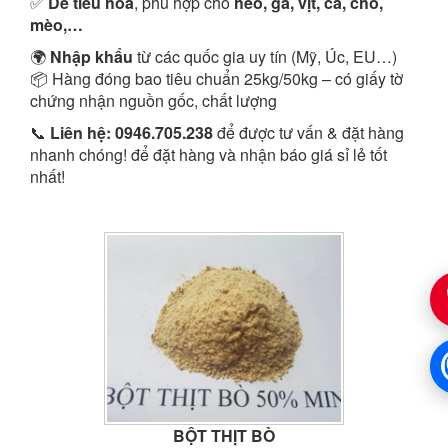
✅
Dễ tiêu hóa
, phù hợp cho
heo, gà, vịt, cá, chó,
mèo,…
🌍
Nhập khẩu
từ các quốc gia uy tín (Mỹ, Úc, EU…)
📦 Hàng đóng bao tiêu chuẩn 25kg/50kg – có giấy tờ
chứng nhận nguồn gốc, chất lượng
📞
Liên hệ:
0946.705.238
để được tư vấn & đặt hàng
nhanh chóng!
để đặt hàng và nhận báo giá sỉ lẻ tốt
nhất!
SẢN PHẨM CÙNG LOẠI
BỘT THỊT BÒ