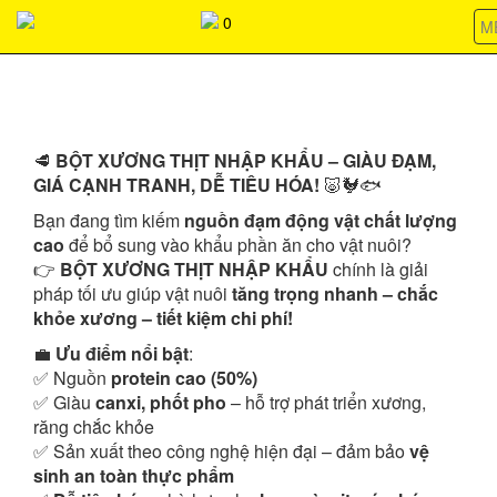
037368266803736826680373682668037368266803736826680373
0
M
BỘT XƯƠNG THỊT NHẬP KHẨU
🥩
BỘT XƯƠNG THỊT NHẬP KHẨU – GIÀU ĐẠM,
GIÁ CẠNH TRANH, DỄ TIÊU HÓA!
🐷🐓🐟
Bạn đang tìm kiếm
nguồn đạm động vật chất lượng
cao
để bổ sung vào khẩu phần ăn cho vật nuôi?
👉
BỘT XƯƠNG THỊT NHẬP KHẨU
chính là giải
pháp tối ưu giúp vật nuôi
tăng trọng nhanh – chắc
khỏe xương – tiết kiệm chi phí!
💼
Ưu điểm nổi bật
:
✅ Nguồn
protein cao (50%)
✅ Giàu
canxi, phốt pho
– hỗ trợ phát triển xương,
răng chắc khỏe
✅ Sản xuất theo công nghệ hiện đại – đảm bảo
vệ
sinh an toàn thực phẩm