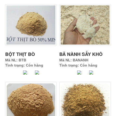
BỘT THỊT BÒ
BÃ NÀNH SẤY KHÔ
Mã NL: BTB
Mã NL: BANANH
Tình trạng: Còn hàng
Tình trạng: Còn hàng