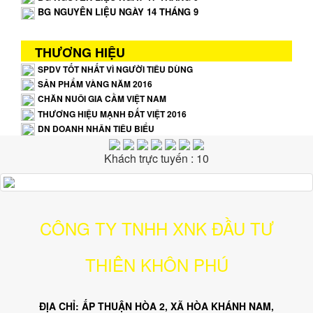
BG NGUYÊN LIỆU NGÀY 14 THÁNG 9
THƯƠNG HIỆU
SPDV TỐT NHẤT VÌ NGƯỜI TIÊU DÙNG
SẢN PHẨM VÀNG NĂM 2016
CHĂN NUÔI GIA CẦM VIỆT NAM
THƯƠNG HIỆU MẠNH ĐẤT VIỆT 2016
DN DOANH NHÂN TIÊU BIỂU
Khách trực tuyến : 10
CÔNG TY TNHH XNK ĐẦU TƯ
THIÊN KHÔN PHÚ
ĐỊA CHỈ: ẤP THUẬN HÒA 2, XÃ HÒA KHÁNH NAM,