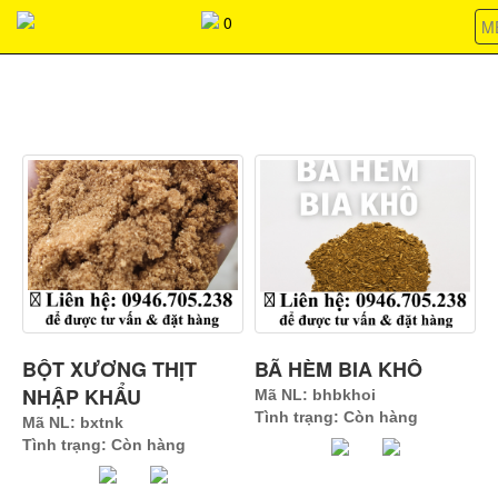
037368266803736826680373682668037368266803736826680373
0
M
SẢN PHẨM CÓ SỐ LƯỢNG LỚN & ỔN ĐỊNH
BỘT XƯƠNG THỊT
BÃ HÈM BIA KHÔ
NHẬP KHẨU
Mã NL: bhbkhoi
Tình trạng: Còn hàng
Mã NL: bxtnk
Tình trạng: Còn hàng