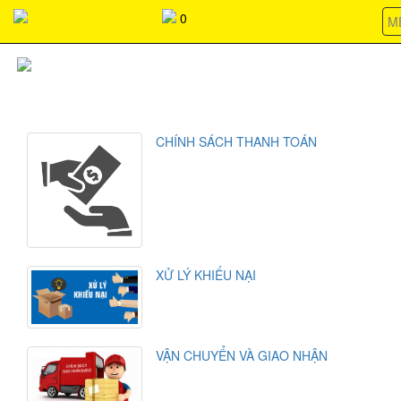
037368266803736826680373682668037368266803736826680373
0
M
CHÍNH SÁCH
CHÍNH SÁCH THANH TOÁN
XỬ LÝ KHIẾU NẠI
VẬN CHUYỂN VÀ GIAO NHẬN