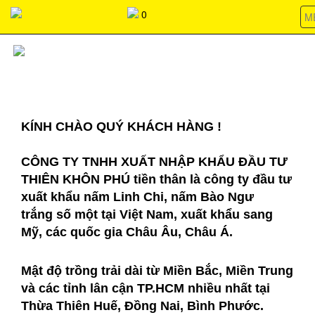
037368266803736826680373682668037368266803736826680373
0
M
GIỚI THIỆU
KÍNH CHÀO QUÝ KHÁCH HÀNG !
CÔNG TY TNHH XUẤT NHẬP KHẨU ĐẦU TƯ
THIÊN KHÔN PHÚ tiền thân là công ty đầu tư
xuất khẩu nấm Linh Chi, nấm Bào Ngư
trắng số một tại Việt Nam, xuất khẩu sang
Mỹ, các quốc gia Châu Âu, Châu Á.
Mật độ trồng trải dài từ Miền Bắc, Miền Trung
và các tỉnh lân cận TP.HCM nhiều nhất tại
Thừa Thiên Huế, Đồng Nai, Bình Phước.