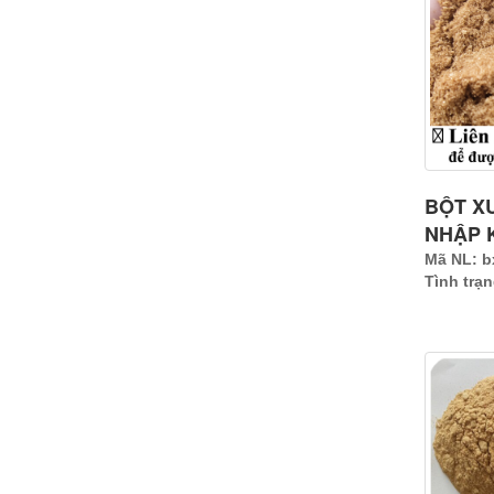
BỘT X
NHẬP 
Mã NL: b
Tình trạ