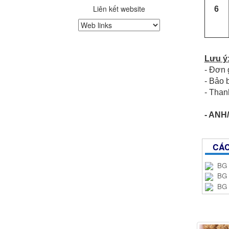
Liên kết website
6
Lưu ý
- Đơn 
- Bảo 
- Than
- ANH/
CÁC
BG
BG
BG
SẢ