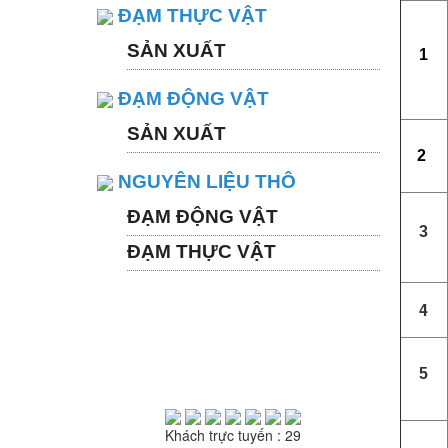
ĐẠM THỰC VẬT
SẢN XUẤT
1
ĐẠM ĐỘNG VẬT
SẢN XUẤT
2
NGUYÊN LIỆU THÔ
ĐẠM ĐỘNG VẬT
3
ĐẠM THỰC VẬT
4
5
THỐNG KÊ TRUY CẬP
Khách trực tuyến : 29