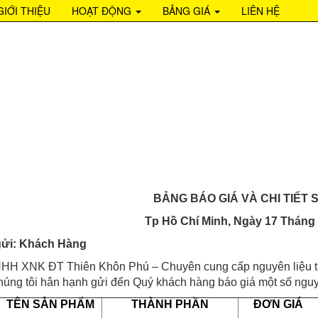
682668
GIỚI THIỆU
HOẠT ĐỘNG
BẢNG GIÁ
LIÊN HỆ
NGUYÊN LIỆU NGÀY 17 THÁNG 9
BẢNG BÁO GIÁ VÀ CHI TIẾT
Tp Hồ Chí Minh, Ngày 17 Tháng
gửi: Khách Hàng
HH XNK ĐT Thiên Khôn Phú – Chuyên cung cấp nguyên liệu thứ
húng tôi hân hạnh gửi đến Quý khách hàng báo giá một số nguy
TÊN SẢN PHẨM
THÀNH PHẦN
ĐƠN GIÁ