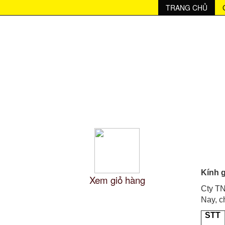
037368266803736826680373682668037368266803736826680373
TRANG CHỦ
GIỎ HÀNG
BG 
Kính 
Xem giỏ hàng
Cty TN
Nay, c
DANH MỤC NGUYÊN LIỆU
STT