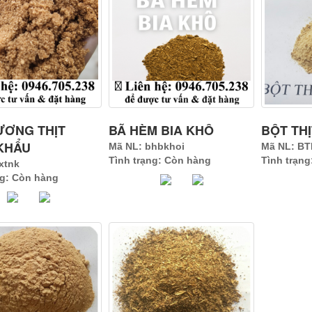
ƯƠNG THỊT
BÃ HÈM BIA KHÔ
BỘT TH
KHẨU
Mã NL: bhbkhoi
Mã NL: B
Tình trạng: Còn hàng
Tình trạn
xtnk
ng: Còn hàng