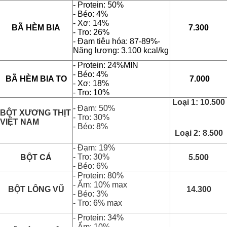
- Protein: 50%
- Béo: 4%
- Xơ: 14%
BÃ HÈM BIA
7.300
- Tro: 26%
- Đạm tiêu hóa: 87-89%
-
Năng lượng: 3.100 kcal/kg
- Protein: 24%MIN
- Béo: 4%
BÃ HÈM BIA TO
7.000
- Xơ: 18%
- Tro: 10%
Loại 1: 10.500
- Đạm: 50%
BỘT XƯƠNG THỊT
- Tro: 30%
VIỆT NAM
- Béo: 8%
Loại 2: 8.500
- Đạm: 19%
BỘT CÁ
5.500
- Tro: 30%
- Béo: 6%
- Protein: 80%
- Ẩm: 10% max
BỘT LÔNG VŨ
14.300
- Béo: 3%
- Tro: 6% max
- Protein: 34%
- Ẩm: 10%