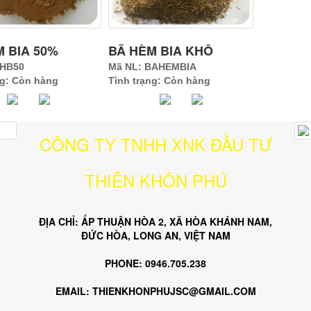
 BIA 50%
BÃ HÈM BIA KHÔ
BHB50
Mã NL: BAHEMBIA
ng: Còn hàng
Tình trạng: Còn hàng
CÔNG TY TNHH XNK ĐẦU TƯ
THIÊN KHÔN PHÚ
ĐỊA CHỈ: ẤP THUẬN HÒA 2, XÃ HÒA KHÁNH NAM,
ĐỨC HÒA, LONG AN, VIỆT NAM
PHONE: 0946.705.238
EMAIL: THIENKHONPHUJSC@GMAIL.COM