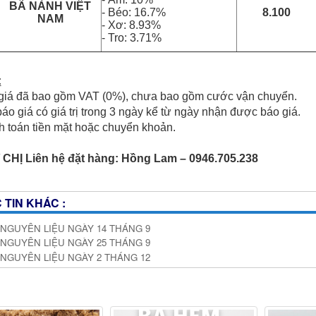
BÃ NÀNH VIỆT
- Béo: 16.7%
8.100
NAM
- Xơ: 8.93%
- Tro: 3.71%
:
giá đã bao gồm VAT (0%), chưa bao gồm cước vận chuyển.
báo giá có giá trị trong 3 ngày kể từ ngày nhận được báo giá.
h toán tiền mặt hoặc chuyển khoản.
 CHỊ Liên hệ đặt hàng: Hồng Lam – 0946.705.238
 TIN KHÁC :
 NGUYÊN LIỆU NGÀY 14 THÁNG 9
 NGUYÊN LIỆU NGÀY 25 THÁNG 9
 NGUYÊN LIỆU NGÀY 2 THÁNG 12
N PHẨM CÓ SỐ LƯỢNG LỚN & ỔN ĐỊNH