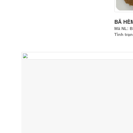
BÃ HÈM
Mã NL: 
Tình trạ