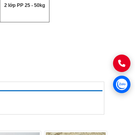
2 lớp PP 25 - 50kg
H
C