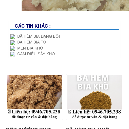
CÁC TIN KHÁC :
BÃ HÈM BIA DẠNG BỘT
BÃ HÈM BIA TO
MEN BIA KHÔ
CÁM ĐIỀU SẤY KHÔ
SẢN PHẨM CÓ SỐ LƯỢNG LỚN & ỔN ĐỊNH