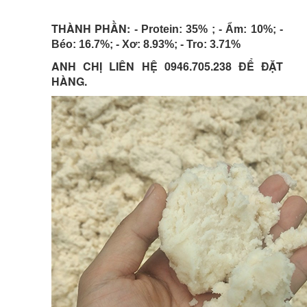
THÀNH PHẦN:
- Protein: 35% ;
- Ẩm: 10%;
-
Béo: 16.7%;
- Xơ: 8.93%;
- Tro: 3.71%
ANH CHỊ LIÊN HỆ 0946.705.238 ĐỂ ĐẶT
HÀNG.