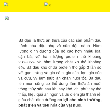
037368266803736826680373682668037368266803736826680373
0
BÃ ĐẬU NÀNH
Bã đậu là thức ăn thừa của các sản phẩm đậu
nành như đậu phụ và sữa đậu nành. Hàm
lượng dinh dưỡng của nó cao hơn nhiều loại
cặn bã, với hàm lượng protein thô khoảng
28%-35% và hàm lượng chất xơ thô khoảng
6%. Bã đậu khô chứa protein thô gấp 3 lần so
với gạo, trứng và gia cầm, gia súc, lợn, gia súc
và cừu, vv làm thức ăn chăn nuôi tốt. Bã đậu
lên men cũng có thể dùng làm thức ăn nuôi
trồng thủy sản sau khi sấy khô, chi phí thay thế
thấp, hiệu quả ăn ngon và ưu điểm giá thành rẻ,
giàu chất dinh dưỡng
có lợi cho sinh trưởng,
phát triển và tiêu hóa của vật nuôi
.