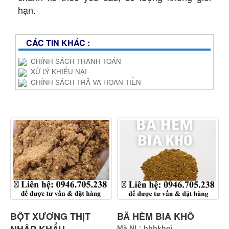
hạn.
CÁC TIN KHÁC :
CHÍNH SÁCH THANH TOÁN
XỬ LÝ KHIẾU NẠI
CHÍNH SÁCH TRẢ VÀ HOÀN TIỀN
SẢN PHẨM CÓ SỐ LƯỢNG LỚN & ỔN ĐỊNH
BỘT XƯƠNG THỊT
BÃ HÈM BIA KHÔ
Mã NL: bhbkhoi