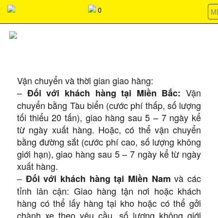
037368266803736826680373682668037368266803736826680373
0
M
VẬN CHUYỂN VÀ GIAO NHẬN
Vận chuyển và thời gian giao hàng:
–
Vận
Đối với khách hàng tại Miền Bắc:
chuyển bằng Tàu biển (cước phí thấp, số lượng
tối thiểu 20 tấn), giao hàng sau 5 – 7 ngày kể
từ ngày xuất hàng. Hoặc, có thể vận chuyển
bằng đường sắt (cước phí cao, số lượng không
giới hạn), giao hàng sau 5 – 7 ngày kể từ ngày
xuất hàng.
–
và các
Đối với khách hàng tại Miền Nam
tỉnh lân cận: Giao hàng tận nơi hoặc khách
hàng có thể lấy hàng tại kho hoặc có thể gởi
chành xe theo yêu cầu, số lượng không giới