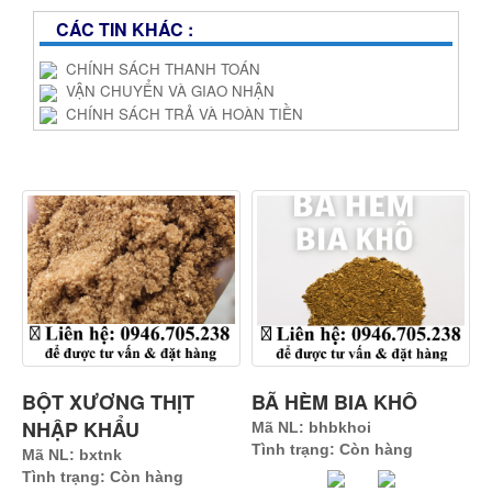
CÁC TIN KHÁC :
CHÍNH SÁCH THANH TOÁN
VẬN CHUYỂN VÀ GIAO NHẬN
CHÍNH SÁCH TRẢ VÀ HOÀN TIỀN
SẢN PHẨM CÓ SỐ LƯỢNG LỚN & ỔN ĐỊNH
BỘT XƯƠNG THỊT
BÃ HÈM BIA KHÔ
NHẬP KHẨU
Mã NL: bhbkhoi
Tình trạng: Còn hàng
Mã NL: bxtnk
Tình trạng: Còn hàng