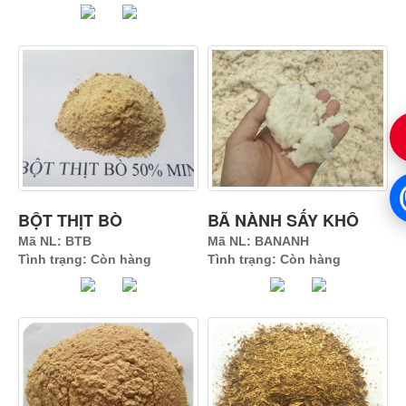
BỘT THỊT BÒ
BÃ NÀNH SẤY KHÔ
Mã NL: BTB
Mã NL: BANANH
Tình trạng: Còn hàng
Tình trạng: Còn hàng